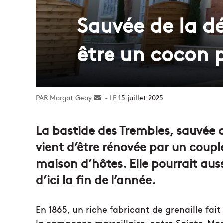
Sauvée de la dé
être un cocon 
Margot Geay
Envoyer
15 juillet 2025
un
courriel
La bastide des Trembles, sauvée 
vient d’être rénovée par un couple
maison d’hôtes. Elle pourrait auss
d’ici la fin de l’année.
En 1865, un riche fabricant de grenaille fai
la campagne marseillaise, entre Sainte-Mar