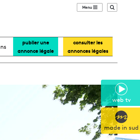
Sidebar (barre lat
Recherche
publier une
consulter les
ans
annonce légale
annonces légales
web tv
made in sud