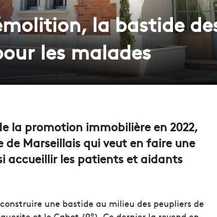
molition, la bastide de
pour les malades
de la promotion immobilière en 2022,
 de Marseillais qui veut en faire une
i accueillir les patients et aidants
t construire une bastide au milieu des peupliers de
e
guerite et le Cabot (9
). Ce dernier la revend en