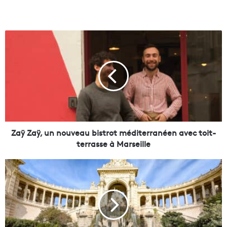
Z
a
ÿ
Z
a
ÿ
,
u
n
n
Zaÿ Zaÿ, un nouveau bistrot méditerranéen avec toit-
o
terrasse à Marseille
u
v
O
e
c
a
é
u
a
b
n
i
s