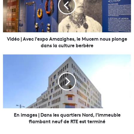
é
o
|
A
v
e
c
Vidéo | Avec l'expo Amazighes, le Mucem nous plonge
l
dans la culture berbère
'
e
E
x
n
p
i
o
m
A
a
m
g
a
e
z
s
i
|
g
D
En images | Dans les quartiers Nord, l'immeuble
h
a
flambant neuf de RTE est terminé
e
n
s
s