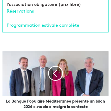
l’association obligatoire (prix libre)
Réservations
Programmation estivale complète
L
a
B
a
n
q
u
e
P
o
La Banque Populaire Méditerranée présente un bilan
p
2024 « stable » malgré le contexte
u