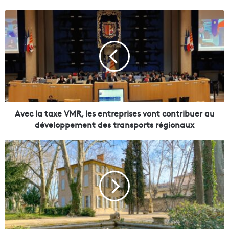
A
v
e
c
l
a
t
a
x
e
Avec la taxe VMR, les entreprises vont contribuer au
V
développement des transports régionaux
M
R
A
,
i
l
x
e
-
s
e
e
n
n
-
t
P