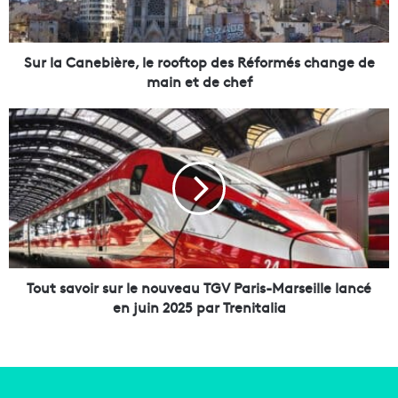
a
n
e
b
Sur la Canebière, le rooftop des Réformés change de
i
main et de chef
è
r
T
e
o
,
u
l
t
e
s
r
a
o
v
o
o
f
i
t
r
Tout savoir sur le nouveau TGV Paris-Marseille lancé
o
s
en juin 2025 par Trenitalia
p
u
d
r
e
l
s
e
R
n