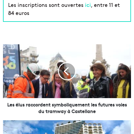
Les inscriptions sont ouvertes
ici
, entre 11 et
84 euros
L
e
s
é
l
u
s
r
a
c
Les élus raccordent symboliquement les futures voies
c
du tramway à Castellane
o
r
M
d
9