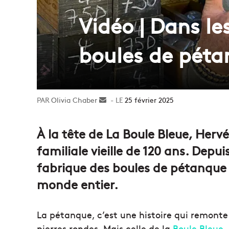
Vidéo | Dans les
boules de pét
Olivia Chaber
Envoyer
25 février 2025
un
courriel
À la tête de La Boule Bleue, Herv
familiale vieille de 120 ans. Depui
fabrique des boules de pétanque q
monde entier.
La pétanque, c’est une histoire qui remonte 
pierres rondes. Mais celle de la
Boule Bleue
,