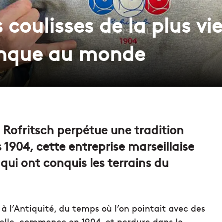
 coulisses de la plus vi
anque au monde
é Rofritsch perpétue une tradition
s 1904, cette entreprise marseillaise
ui ont conquis les terrains du
à l’Antiquité, du temps où l’on pointait avec des
 elle, commence en 1904, et perdure dans le