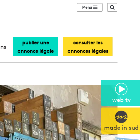
Sidebar (barre lat
Recherche
publier une
consulter les
ans
annonce légale
annonces légales
web tv
made in sud