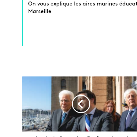
On vous explique les aires marines éducat
Marseille
«
L
a
p
l
u
s
i
t