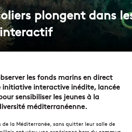
coliers plongent dans l
interactif
observer les fonds marins en direct
initiative interactive inédite, lancée
ur sensibiliser les jeunes à la
iodiversité méditerranéenne.
de la Méditerranée, sans quitter leur salle de
rseillais ont vécu une expérience hors du commun.