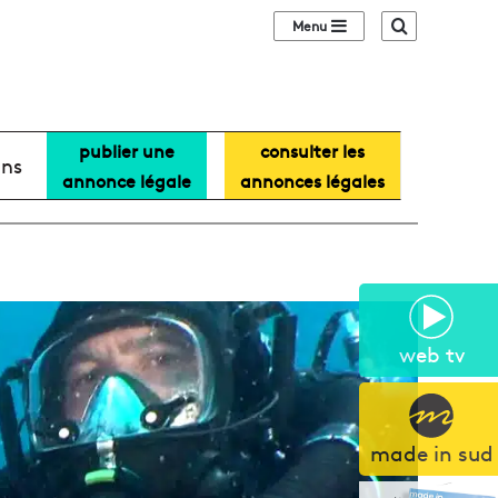
Sidebar (barre lat
Recherche
publier une
consulter les
ans
annonce légale
annonces légales
web tv
made in sud