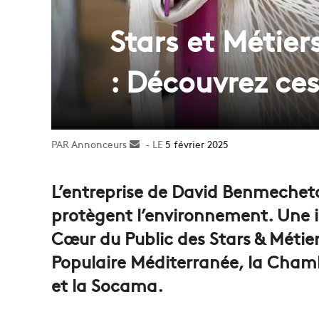
Stars et Métie
: Découvrez ces
Annonceurs
Envoyer
5 février 2025
un
courriel
L’entreprise de David Benmecheta
protègent l’environnement. Une i
Cœur du Public des Stars & Métie
Populaire Méditerranée, la Chamb
et la Socama.