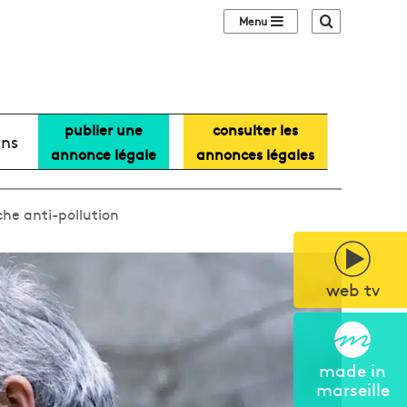
Sidebar (barre lat
Recherche
publier une
consulter les
ans
annonce légale
annonces légales
che anti-pollution
web tv
made in
marseille