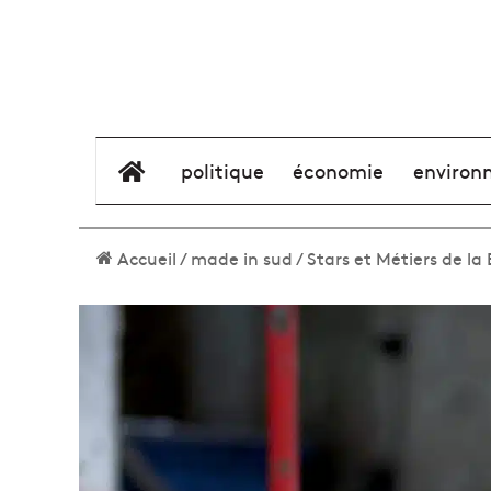
élément de menu
politique
économie
environ
Accueil
/
made in sud
/
Stars et Métiers de la