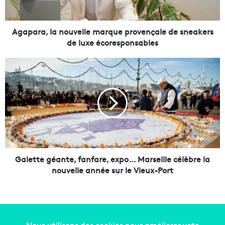
,
l
a
Agapara, la nouvelle marque provençale de sneakers
n
de luxe écoresponsables
o
u
G
v
a
e
l
l
e
l
t
e
t
m
e
a
g
r
é
q
a
Galette géante, fanfare, expo… Marseille célèbre la
u
n
nouvelle année sur le Vieux-Port
e
t
p
e
r
,
o
f
v
a