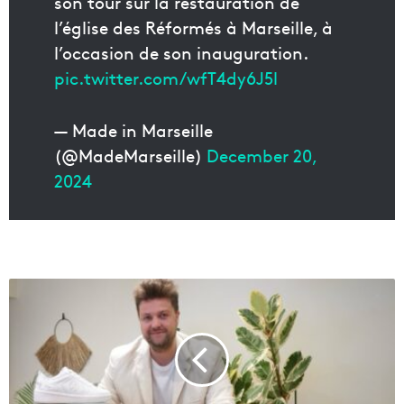
son tour sur la restauration de
l’église des Réformés à Marseille, à
l’occasion de son inauguration.
pic.twitter.com/wfT4dy6J5l
— Made in Marseille
(@MadeMarseille)
December 20,
2024
A
g
a
p
a
r
a