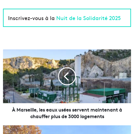
Inscrivez-vous à la
Nuit de la Solidarité 2025
À
M
a
r
s
e
i
l
l
e
À Marseille, les eaux usées servent maintenant à
,
chauffer plus de 3000 logements
l
e
E
s