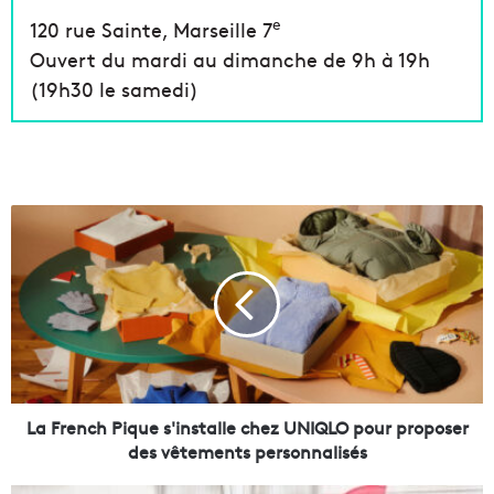
e
120 rue Sainte, Marseille 7
Ouvert du mardi au dimanche de 9h à 19h
(19h30 le samedi)
L
a
F
r
e
n
c
h
P
i
La French Pique s'installe chez UNIQLO pour proposer
q
des vêtements personnalisés
u
e