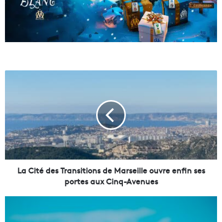
L
a
C
i
t
é
d
e
s
T
La Cité des Transitions de Marseille ouvre enfin ses
r
portes aux Cinq-Avenues
a
n
L
s
e
i
t