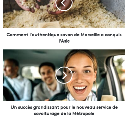
e
n
t
l
'
a
Comment l'authentique savon de Marseille a conquis
u
l'Asie
t
h
U
e
n
n
s
t
u
i
c
q
c
u
è
e
s
s
g
a
r
Un succès grandissant pour le nouveau service de
v
a
covoiturage de la Métropole
o
n
n
d