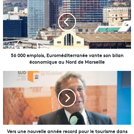
6
0
0
0
e
m
p
l
o
56 000 emplois, Euroméditerranée vante son bilan
i
économique au Nord de Marseille
s
,
V
E
e
u
r
r
s
o
u
m
n
é
e
d
n
i
o
t
u
Vers une nouvelle année record pour le tourisme dans