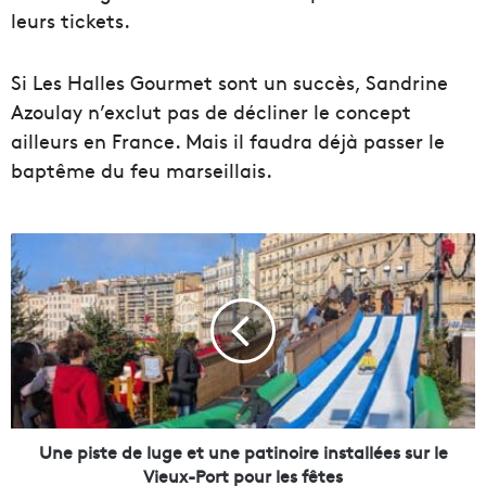
leurs tickets.
Si Les Halles Gourmet sont un succès, Sandrine
Azoulay n’exclut pas de décliner le concept
ailleurs en France. Mais il faudra déjà passer le
baptême du feu marseillais.
U
n
e
p
i
s
t
e
d
e
Une piste de luge et une patinoire installées sur le
l
Vieux-Port pour les fêtes