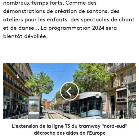
nombreux temps forts. Comme des
démonstrations de création de santons, des
ateliers pour les enfants, des spectacles de chant
et de danse… La programmation 2024 sera
bientôt dévoilée.
L
'
e
x
t
e
n
s
i
o
L'extension de la ligne T3 du tramway "nord-sud"
n
décroche des aides de l'Europe
d