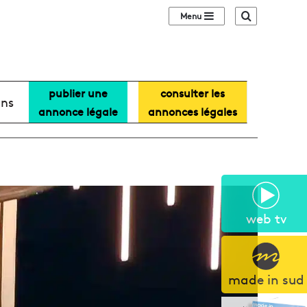
Sidebar (barre lat
Recherche
publier une
consulter les
ans
annonce légale
annonces légales
web tv
made in sud