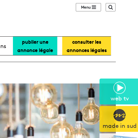
Sidebar (barre lat
Recherche
publier une
consulter les
ans
annonce légale
annonces légales
web tv
made in sud