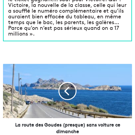
Victoire, la nouvelle de la classe, celle qui leur
a soufflé le numéro complémentaire et qu’ils
auraient bien effacée du tableau, en même
temps que le bac, les parents, les galères…
Parce qu’on n’est pas sérieux quand on a 17
millions ».
L
a
r
o
u
t
e
d
e
s
La route des Goudes (presque) sans voiture ce
G
dimanche