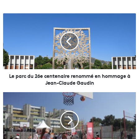
L
e
p
a
r
c
d
u
2
6
Le parc du 26e centenaire renommé en hommage à
e
Jean-Claude Gaudin
c
e
A
n
p
t
r
e
è
n
s
a
l
i
e