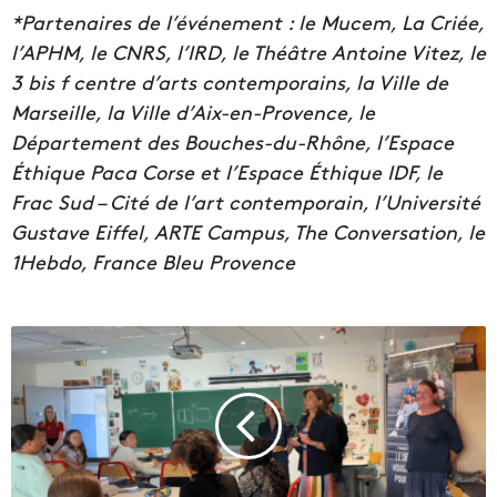
*Partenaires de l’événement : le Mucem, La Criée,
l’APHM, le CNRS, l’IRD, le Théâtre Antoine Vitez, le
3 bis f centre d’arts contemporains, la Ville de
Marseille, la Ville d’Aix-en-Provence, le
Département des Bouches-du-Rhône, l’Espace
Éthique Paca Corse et l’Espace Éthique IDF, le
Frac Sud – Cité de l’art contemporain, l’Université
Gustave Eiffel, ARTE Campus, The Conversation, le
1Hebdo, France Bleu Provence
L
a
l
u
t
t
e