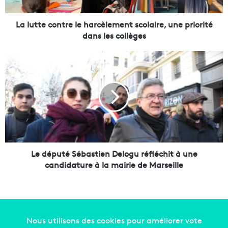
c
o
n
La lutte contre le harcèlement scolaire, une priorité
t
dans les collèges
r
e
L
l
e
e
d
h
é
a
p
r
u
c
t
è
é
l
S
e
é
Le député Sébastien Delogu réfléchit à une
m
b
candidature à la mairie de Marseille
e
a
n
s
t
t
s
i
c
e
o
n