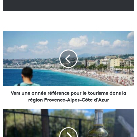
V
e
r
s
u
n
e
a
n
n
Vers une année référence pour le tourisme dans la
é
région Provence-Alpes-Côte d'Azur
e
r
F
é
a
f
c
é
e