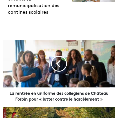
remunicipalisation des
cantines scolaires
L
a
r
e
n
t
r
é
e
e
La rentrée en uniforme des collégiens de Château
n
Forbin pour « lutter contre le harcèlement »
u
n
L
i
e