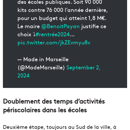
des écoles publiques. Soit 90 000
kits contre 76 000 l’année dernière,
pour un budget qui atteint 1,8 M€.
Le maire
@BenoitPayan
justifie ce
choix ⤵️
#rentrée2024
…
pic.twitter.com/jkZEvmyu8v
— Made in Marseille
(@MadeMarseille)
September 2,
2024
Doublement des temps d’activités
périscolaires dans les écoles
Deuxième étape, toujours au Sud de la ville, à