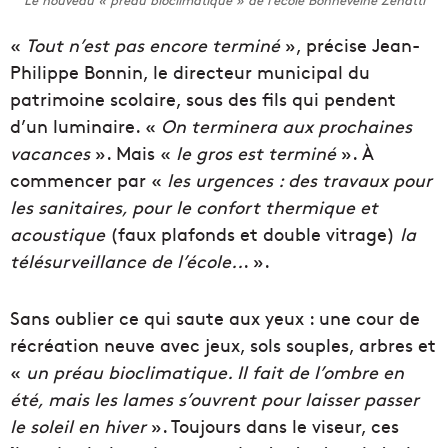
Le nouveau « préau bioclimatique » de l’école Bonneveine Zenatti
«
Tout n’est pas encore terminé
», précise Jean-
Philippe Bonnin, le directeur municipal du
patrimoine scolaire, sous des fils qui pendent
d’un luminaire. «
On terminera aux prochaines
vacances
». Mais «
le gros est terminé
». À
commencer par «
les urgences : des travaux pour
les sanitaires, pour le confort thermique et
acoustique
(faux plafonds et double vitrage)
la
télésurveillance de l’école..
. ».
Sans oublier ce qui saute aux yeux : une cour de
récréation neuve avec jeux, sols souples, arbres et
«
un préau bioclimatique. Il fait de l’ombre en
été, mais les lames s’ouvrent pour laisser passer
le soleil en hiver
». Toujours dans le viseur, ces