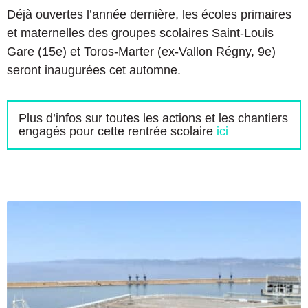
Déjà ouvertes l’année dernière, les écoles primaires
et maternelles des groupes scolaires Saint-Louis
Gare (15e) et Toros-Marter (ex-Vallon Régny, 9e)
seront inaugurées cet automne.
Plus d’infos sur toutes les actions et les chantiers
engagés pour cette rentrée scolaire
ici
L
e
«
P
o
r
t