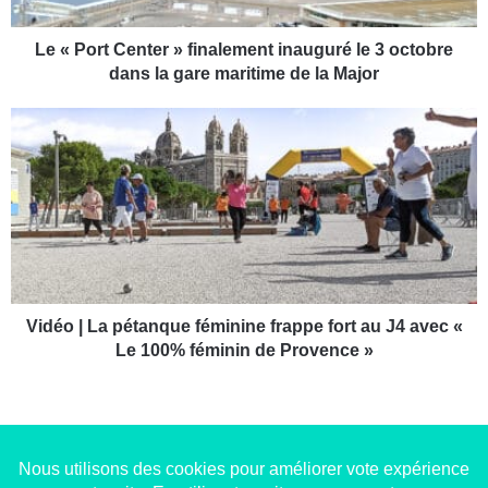
C
e
n
Le « Port Center » finalement inauguré le 3 octobre
t
dans la gare maritime de la Major
e
r
V
»
i
f
d
i
é
n
o
a
|
l
L
e
a
m
p
e
é
Vidéo | La pétanque féminine frappe fort au J4 avec «
n
t
Le 100% féminin de Provence »
t
a
i
n
n
q
a
u
u
e
g
f
Copyright © 2014-2022
Made in Marseille
. Tous droits