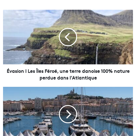
É
v
a
s
i
o
n
l
L
e
Évasion l Les Îles Féroé, une terre danoise 100% nature
s
perdue dans l’Atlantique
Î
l
L
e
e
s
f
F
e
é
s
r
t
o
i
é
v