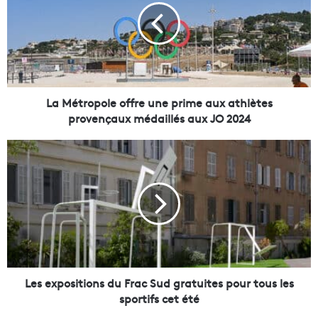
é
t
r
o
p
o
l
La Métropole offre une prime aux athlètes
e
provençaux médaillés aux JO 2024
o
f
L
f
e
r
s
e
e
u
x
n
p
e
o
p
s
r
i
i
t
Les expositions du Frac Sud gratuites pour tous les
m
i
sportifs cet été
e
o