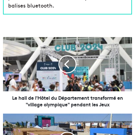
balises bluetooth.
L
e
h
a
l
l
d
e
l
'
Le hall de l'Hôtel du Département transformé en
H
"village olympique" pendant les Jeux
ô
t
V
e
i
l
d
d