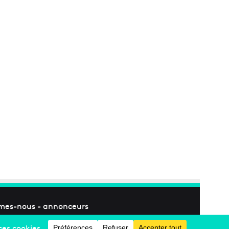
mes-nous
-
annonceurs
Facebook
X
Linkedin
YouTube
Instagram
RSS