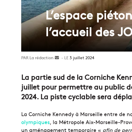
L’espace piéton
l’accueil des J
La rédaction
Envoyer
3 juillet 2024
un
courriel
La partie sud de la Corniche Ken
juillet pour permettre au public d
2024. La piste cyclable sera dépl
La Corniche Kennedy à Marseille entre de n
olympiques
, la Métropole Aix-Marseille-Pro
un aménagement temporaire «
afin de per