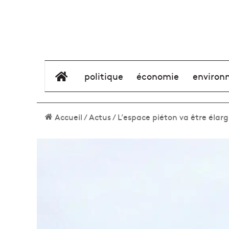
élément de menu
politique
économie
environ
Accueil
/
Actus
/
L’espace piéton va être élarg