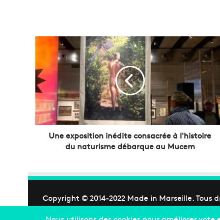
U
n
e
e
x
p
o
s
i
t
Une exposition inédite consacrée à l'histoire
i
du naturisme débarque au Mucem
o
n
i
n
é
Copyright © 2014-2022
Made in Marseille
. Tous d
d
i