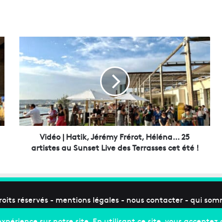
V
i
d
é
o
|
H
a
t
i
Vidéo | Hatik, Jérémy Frérot, Héléna… 25
k
artistes au Sunset Live des Terrasses cet été !
,
J
é
r
é
roits réservés -
mentions légales
-
nous contacter
-
qui som
m
y