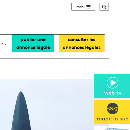
Sidebar (barre lat
Recherche
publier une
consulter les
ans
annonce légale
annonces légales
web tv
made in sud