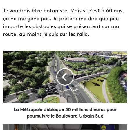
Je voudrais être botaniste. Mais si c’est à 60 ans,
ça ne me gêne pas. Je préfère me dire que peu
importe les obstacles qui se présentent sur ma
route, au moins je suis sur les rails.
L
a
M
é
t
r
o
p
o
l
La Métropole débloque 50 millions d’euros pour
e
poursuivre le Boulevard Urbain Sud
d
é
B