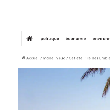
élément de menu
politique
économie
environ
Accueil
/
made in sud
/
Cet été, l’île des Embi