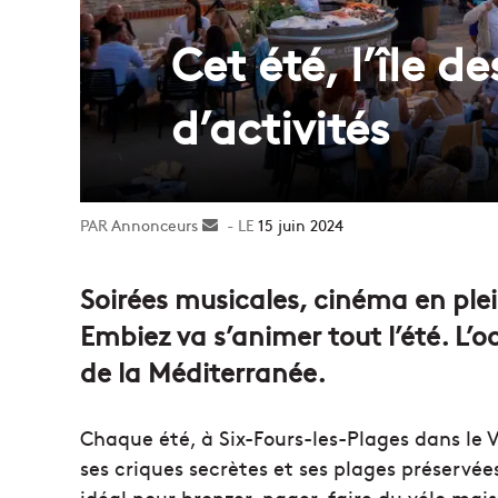
Cet été, l’île d
d’activités
Annonceurs
Envoyer
15 juin 2024
un
courriel
Soirées musicales, cinéma en plei
Embiez va s’animer tout l’été. L’oc
de la Méditerranée.
Chaque été, à Six-Fours-les-Plages dans le V
ses criques secrètes et ses plages préservées.
idéal pour bronzer, nager, faire du vélo mais 