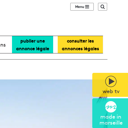
Sidebar (barre lat
Recherche
publier une
consulter les
ans
annonce légale
annonces légales
web tv
made in
marseille