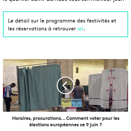
Le détail sur le programme des festivités et
les réservations à retrouver
ici
.
H
o
r
a
i
r
e
s
,
p
Horaires, procurations... Comment voter pour les
r
élections européennes ce 9 juin ?
o