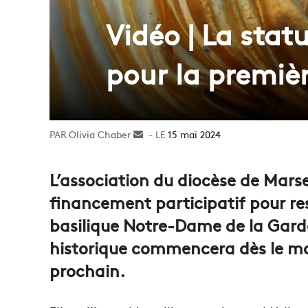
Vidéo | La stat
pour la premièr
Olivia Chaber
Envoyer
15 mai 2024
un
courriel
L’association du diocèse de Mars
financement participatif pour re
basilique Notre-Dame de la Garde
historique commencera dès le mo
prochain.