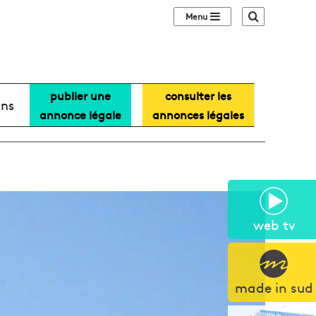
Sidebar (barre lat
Recherche
publier une
consulter les
ans
annonce légale
annonces légales
web tv
made in sud