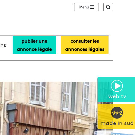
Sidebar (barre lat
Recherche
publier une
consulter les
ans
annonce légale
annonces légales
web tv
made in sud