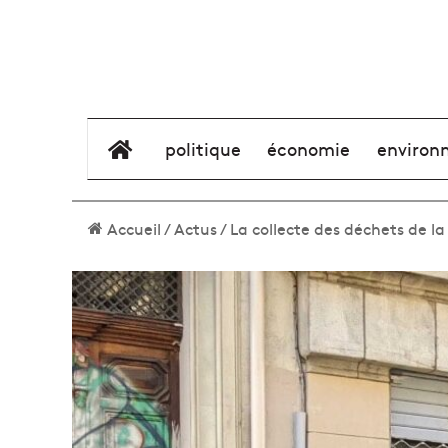
élément de menu
politique
économie
environ
Accueil
/
Actus
/
La collecte des déchets de l