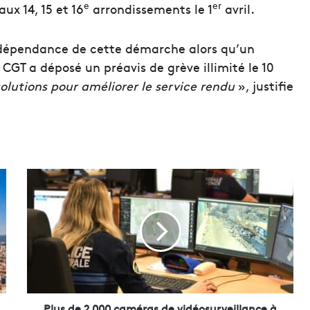
e
er
x 14, 15 et 16
arrondissements le 1
avril.
indépendance de cette démarche alors qu’un
CGT a déposé un préavis de grève illimité le 10
solutions pour améliorer le service rendu
», justifie
P
l
u
s
d
e
2
0
0
0
Plus de 2 000 caméras de vidéosurveillance à