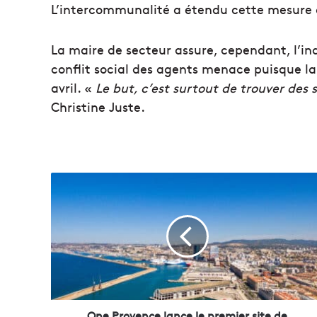
L’intercommunalité a étendu cette mesure au
La maire de secteur assure, cependant, l’
conflit social des agents menace puisque la 
avril. «
Le but, c’est surtout de trouver des 
Christine Juste.
O
n
e
P
r
o
v
e
n
c
One Provence lance le premier site de