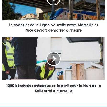
n
t
i
e
r
Le chantier de la Ligne Nouvelle entre Marseille et
d
Nice devrait démarrer à l'heure
e
l
1
a
0
L
0
i
0
g
b
n
é
e
n
N
é
o
v
u
o
1000 bénévoles attendus ce 16 avril pour la Nuit de la
v
l
Solidarité à Marseille
e
e
l
s
l
a