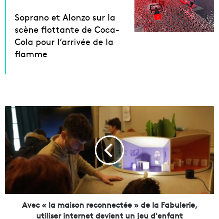
Soprano et Alonzo sur la
scène flottante de Coca-
Cola pour l’arrivée de la
flamme
A
v
e
c
«
l
a
m
a
i
Avec « la maison reconnectée » de la Fabulerie,
s
utiliser internet devient un jeu d'enfant