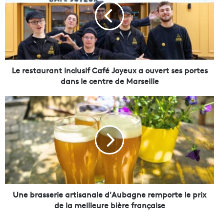
e
s
t
a
u
r
a
Le restaurant inclusif Café Joyeux a ouvert ses portes
n
dans le centre de Marseille
t
i
U
n
n
c
e
l
b
u
r
s
a
i
s
f
s
C
e
a
r
Une brasserie artisanale d'Aubagne remporte le prix
f
i
de la meilleure bière française
é
e