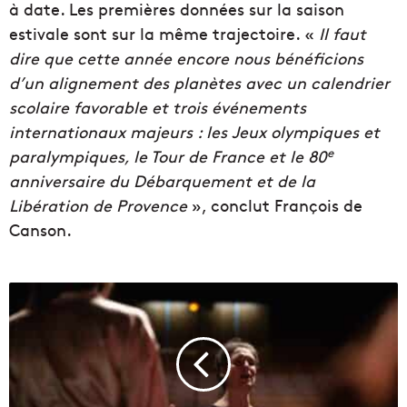
à date. Les premières données sur la saison
estivale sont sur la même trajectoire. «
Il faut
dire que cette année encore nous bénéficions
d’un alignement des planètes avec un calendrier
scolaire favorable et trois événements
internationaux majeurs : les Jeux olympiques et
e
paralympiques, le Tour de France et le 80
anniversaire du Débarquement et de la
Libération de Provence
», conclut François de
Canson.
D
e
s
a
v
o
c