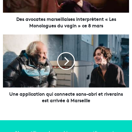
a
t
e
Des avocates marseillaises interprètent « Les
s
Monologues du vagin » ce 8 mars
m
a
U
r
n
s
e
e
a
i
p
l
p
l
l
a
i
i
c
s
a
Une application qui connecte sans-abri et riverains
e
t
est arrivée à Marseille
s
i
i
o
n
n
t
q
e
u