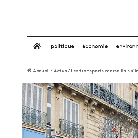
élément de menu
politique
économie
environ
Accueil
/
Actus
/
Les transports marseillais s’