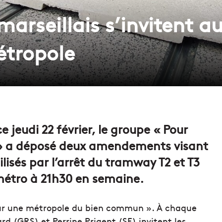
marseillais s’invitent a
étropole
e jeudi 22 février, le groupe « Pour
» a déposé deux amendements visant
isés par l’arrêt du tramway T2 et T3
 métro à 21h30 en semaine.
Pour une métropole du bien commun ». À chaque
rd (GRS) et Perrine Prigent (SE) invitent les