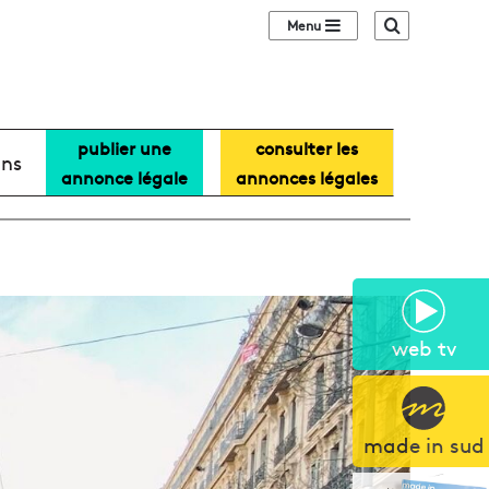
Sidebar (barre lat
Recherche
publier une
consulter les
ans
annonce légale
annonces légales
web tv
made in sud