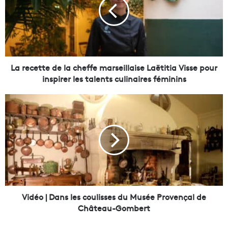
e
c
e
t
t
e
d
La recette de la cheffe marseillaise Laëtitia Visse pour
e
inspirer les talents culinaires féminins
l
a
V
c
i
h
d
e
é
f
o
f
|
e
D
m
a
a
n
r
s
Vidéo | Dans les coulisses du Musée Provençal de
s
l
Château-Gombert
e
e
i
s