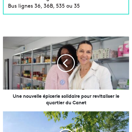
Bus lignes 36, 36B, 535 ou 35
U
n
e
n
o
u
v
e
l
l
Une nouvelle épicerie solidaire pour revitaliser le
e
quartier du Canet
é
p
L
i
a
c
n