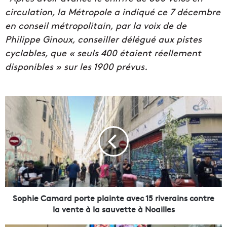
circulation, la Métropole a indiqué ce 7 décembre
en conseil métropolitain, par la voix de de
Philippe Ginoux, conseiller délégué aux pistes
cyclables, que « seuls 400 étaient réellement
disponibles » sur les 1900 prévus.
S
o
p
h
i
e
C
a
m
a
Sophie Camard porte plainte avec 15 riverains contre
r
la vente à la sauvette à Noailles
d