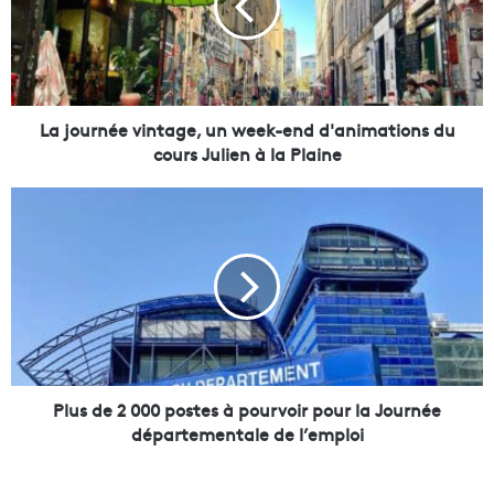
u
r
n
é
e
v
La journée vintage, un week-end d'animations du
i
cours Julien à la Plaine
n
t
P
a
l
g
u
e
s
,
d
u
e
n
2
w
0
e
0
e
0
Plus de 2 000 postes à pourvoir pour la Journée
k
p
départementale de l’emploi
-
o
e
s