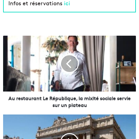
Infos et réservations
ici
A
u
r
e
s
t
a
u
r
a
Au restaurant Le République, la mixité sociale servie
n
sur un plateau
t
L
E
e
t
R
ç
é
a