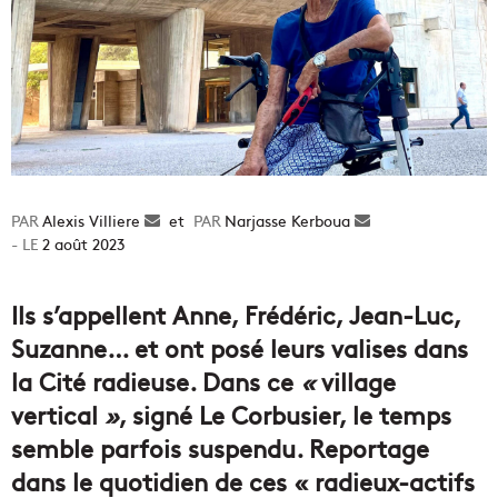
Alexis Villiere
Envoyer
et
Narjasse Kerboua
Envoyer
2 août 2023
un
un
courriel
courriel
Ils s’appellent Anne, Frédéric, Jean-Luc,
Suzanne… et ont posé leurs valises dans
la Cité radieuse. Dans ce
«
village
vertical
»
, signé Le Corbusier, le temps
semble parfois suspendu. Reportage
dans le quotidien de ces « radieux-actifs