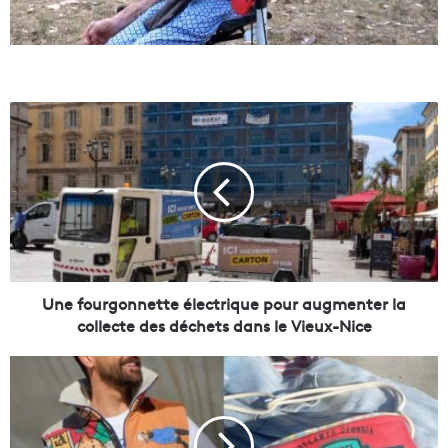
U
n
e
f
o
u
r
g
o
n
Une fourgonnette électrique pour augmenter la
n
collecte des déchets dans le Vieux-Nice
e
t
C
t
e
e
N
é
i