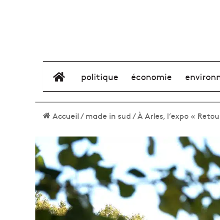
élément de menu
politique
économie
environ
Accueil
/
made in sud
/
À Arles, l’expo « Reto