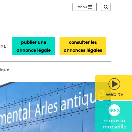
Sidebar (barre lat
Recherche
publier une
consulter les
ans
annonce légale
annonces légales
tique
web tv
made in
marseille