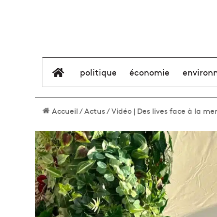
élément de menu
politique
économie
environ
Accueil
/
Actus
/
Vidéo | Des lives face à la me