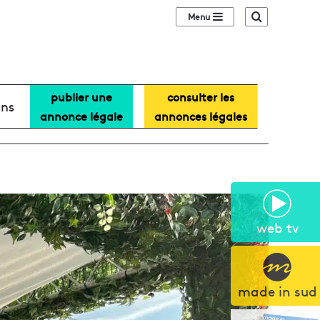
Sidebar (barre lat
Recherche
publier une
consulter les
ans
annonce légale
annonces légales
web tv
made in sud