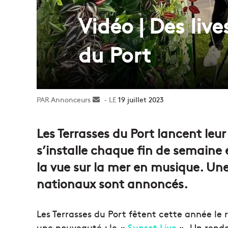
Vidéo | Des live
du Port
Annonceurs
Envoyer
19 juillet 2023
un
courriel
Les Terrasses du Port lancent leur
s’installe chaque fin de semaine 
la vue sur la mer en musique. Une
nationaux sont annoncés.
Les Terrasses du Port fêtent cette année le 
une nouveauté : le «
Sunset Live
». Un rende