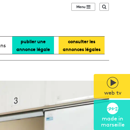
Sidebar (barre lat
Recherche
publier une
consulter les
ans
annonce légale
annonces légales
web tv
made in
marseille