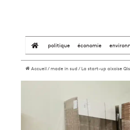
élément de menu
politique
économie
environ
Accueil
/
made in sud
/
La start-up aixoise Qi