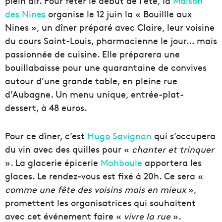
plein air. Pour fêter le début de l’été, la
Maison
des Nines
organise le 12 juin la « Bouillle aux
Nines », un dîner préparé avec Claire, leur voisine
du cours Saint-Louis, pharmacienne le jour… mais
passionnée de cuisine. Elle préparera une
bouillabaisse pour une quarantaine de convives
autour d’une grande table, en pleine rue
d’Aubagne. Un menu unique, entrée-plat-
dessert, à 48 euros.
Pour ce dîner, c’est
Hugo Savignan
qui s’occupera
du vin avec des quilles pour «
chanter et trinquer
». La glacerie épicerie
Mahboule
apportera les
glaces. Le rendez-vous est fixé à 20h. Ce sera «
comme une fête des voisins mais en mieux
»,
promettent les organisatrices qui souhaitent
avec cet événement faire «
vivre la rue
».