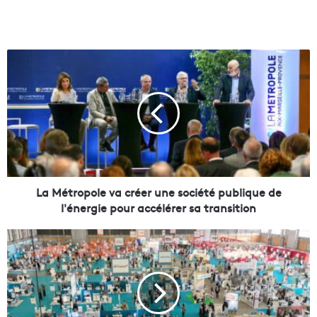
L
a
M
é
t
r
o
p
o
l
La Métropole va créer une société publique de
e
l'énergie pour accélérer sa transition
v
a
N
c
i
r
c
é
e
e
d
r
é